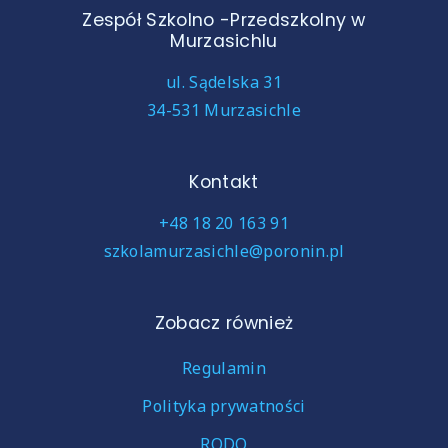
Zespół Szkolno -Przedszkolny w
Murzasichlu
ul. Sądelska 31
34-531 Murzasichle
Kontakt
+48 18 20 163 91
szkolamurzasichle@poronin.pl
Zobacz również
Regulamin
Polityka prywatności
RODO