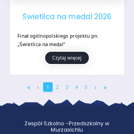
Świetlica na medal 2026
Finał ogólnopolskiego projektu pn.
„Świetlica na medal”
Czytaj więcej
«
‹
›
»
1
2
3
4
5
Zespół Szkolno -Przedszkolny w
Murzasichlu