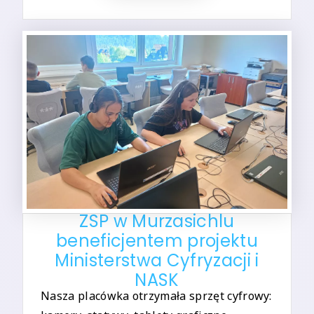
ZSP w Murzasichlu
beneficjentem projektu
Ministerstwa Cyfryzacji i
NASK
Nasza placówka otrzymała sprzęt cyfrowy: