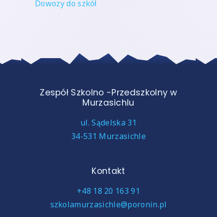
Dowozy do szkół
Zespół Szkolno -Przedszkolny w
Murzasichlu
ul. Sądelska 31
34-531 Murzasichle
Kontakt
+48 18 20 163 91
szkolamurzasichle@poronin.pl