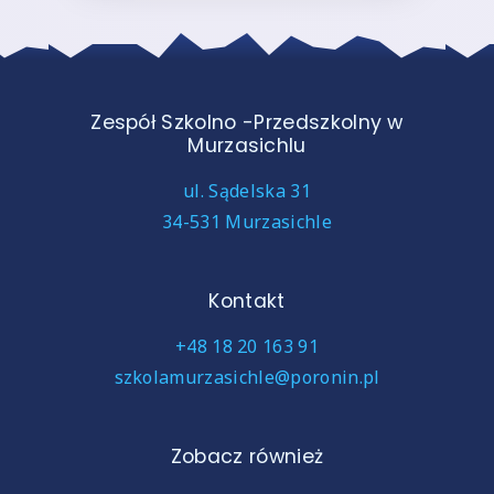
Zespół Szkolno -Przedszkolny w
Murzasichlu
ul. Sądelska 31
34-531 Murzasichle
Kontakt
+48 18 20 163 91
szkolamurzasichle@poronin.pl
Zobacz również