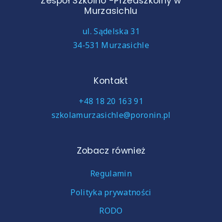
Zespół Szkolno -Przedszkolny w
Murzasichlu
ul. Sądelska 31
34-531 Murzasichle
Kontakt
+48 18 20 163 91
szkolamurzasichle@poronin.pl
Zobacz również
Regulamin
Polityka prywatności
RODO