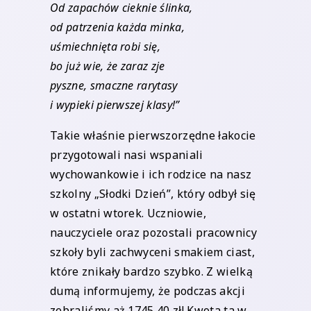
Od zapachów cieknie ślinka,
od patrzenia każda minka,
uśmiechnięta robi się,
bo już wie, że zaraz zje
pyszne, smaczne rarytasy
i wypieki pierwszej klasy!”
Takie właśnie pierwszorzędne łakocie
przygotowali nasi wspaniali
wychowankowie i ich rodzice na nasz
szkolny „Słodki Dzień”, który odbył się
w ostatni wtorek. Uczniowie,
nauczyciele oraz pozostali pracownicy
szkoły byli zachwyceni smakiem ciast,
które znikały bardzo szybko. Z wielką
dumą informujemy, że podczas akcji
zebraliśmy aż 1745,40 zł! Kwota ta w