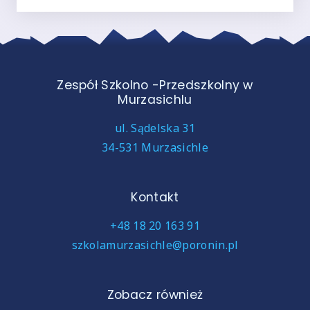
Zespół Szkolno -Przedszkolny w
Murzasichlu
ul. Sądelska 31
34-531 Murzasichle
Kontakt
+48 18 20 163 91
szkolamurzasichle@poronin.pl
Zobacz również