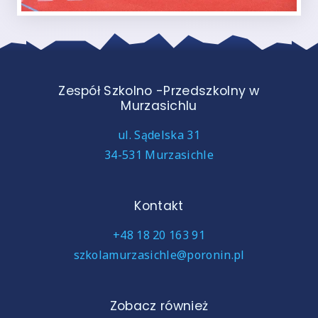
Zespół Szkolno -Przedszkolny w
Murzasichlu
ul. Sądelska 31
34-531 Murzasichle
Kontakt
+48 18 20 163 91
szkolamurzasichle@poronin.pl
Zobacz również