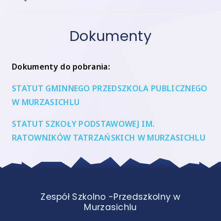
Dokumenty
Dokumenty do pobrania:
STATUT GMINNEGO PRZEDSZKOLA PUBLICZNEGO
W MURZASICHLU
STATUT SZKOŁY PODSTAWOWEJ IM.
RATOWNIKÓW TATRZAŃSKICH W MURZASICHLU
Zespół Szkolno -Przedszkolny w
Murzasichlu